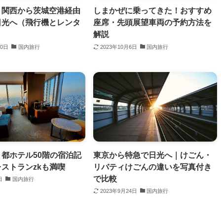
】関西から茨城空港経由
しまかぜに乗ってきた！おすすめ
日光へ（飛行機とレンタ
座席・先頭展望車両の予約方法を
）
解説
20日
国内旅行
2023年10月6日
国内旅行
都ホテル50階の宿泊記
東京から特急で日光へ｜けごん・
ストランzkも満喫
リバティけごんの違いを写真付き
で比較
日
国内旅行
2023年9月24日
国内旅行