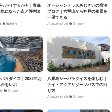
がっかりするかも｜青森
オーシャンテラスあじさいの宿泊
に気になった点と評判ま
ブログ｜六甲山から神戸の夜景を
一望できる
日
国内旅行
2023年9月2日
国内旅行
パラダイス｜2022年お
八景島シーパラダイスを楽しむ｜
具合をレポ
ナイトアクアリゾーツパスでの回
り方
4日
国内旅行
2023年3月3日
国内旅行