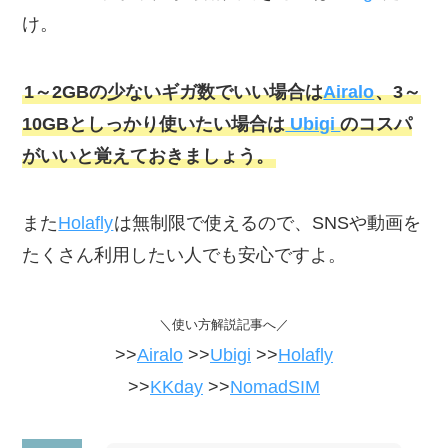
け。
1～2GBの少ないギガ数でいい場合は
Airalo
、3～
10GBとしっかり使いたい場合は
Ubigi
のコスパ
がいいと覚えておきましょう。
また
Holafly
は無制限で使えるので、SNSや動画を
たくさん利用したい人でも安心ですよ。
＼使い方解説記事へ／
>>
Airalo
>>
Ubigi
>>
Holafly
>>
KKday
>>
NomadSIM