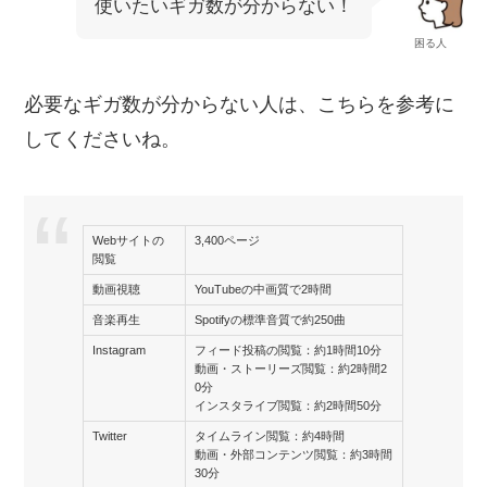
使いたいギガ数が分からない！
困る人
必要なギガ数が分からない人は、こちらを参考に
してくださいね。
Webサイトの
3,400ページ
閲覧
動画視聴
YouTubeの中画質で2時間
音楽再生
Spotifyの標準音質で約250曲
Instagram
フィード投稿の閲覧：約1時間10分
動画・ストーリーズ閲覧：約2時間2
0分
インスタライブ閲覧：約2時間50分
Twitter
タイムライン閲覧：約4時間
動画・外部コンテンツ閲覧：約3時間
30分