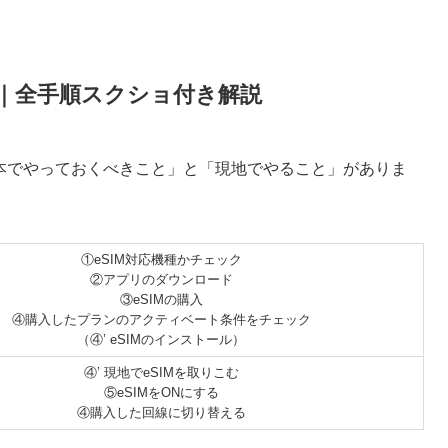
方法｜全手順スクショ付き解説
、「日本でやっておくべきこと」と「現地でやること」がありま
①eSIM対応機種かチェック
②アプリのダウンロード
③eSIMの購入
④購入したプランのアクティベート条件をチェック
（④’ eSIMのインストール）
④’ 現地でeSIMを取りこむ
⑤eSIMをONにする
④購入した回線に切り替える