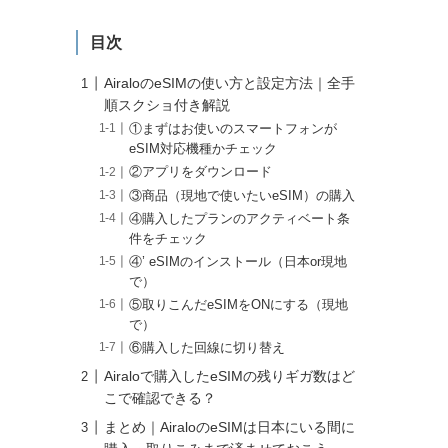
目次
AiraloのeSIMの使い方と設定方法｜全手
順スクショ付き解説
①まずはお使いのスマートフォンが
eSIM対応機種かチェック
②アプリをダウンロード
③商品（現地で使いたいeSIM）の購入
④購入したプランのアクティベート条
件をチェック
④’ eSIMのインストール（日本or現地
で）
⑤取りこんだeSIMをONにする（現地
で）
⑥購入した回線に切り替え
Airaloで購入したeSIMの残りギガ数はど
こで確認できる？
まとめ｜AiraloのeSIMは日本にいる間に