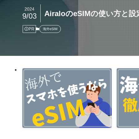
2024
AiraloのeSIMの使い
9/03
PR
海外eSIM