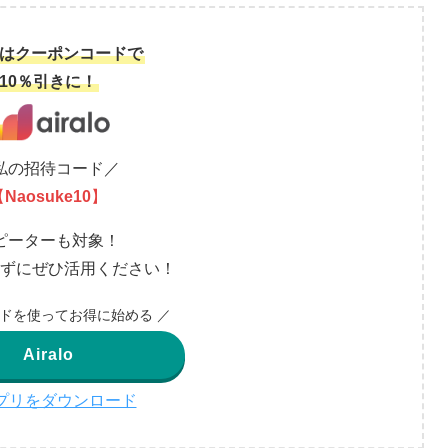
aloはクーポンコードで
10％引きに！
私の招待コード／
【
Naosuke10
】
ピーターも対象！
ずにぜひ活用ください！
ードを使ってお得に始める ／
Airalo
プリをダウンロード