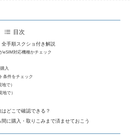
目次
方法｜全手順スクショ付き解説
eSIM対応機種かチェック
の購入
ト条件をチェック
r現地で）
現地で）
ギガ数はどこで確認できる？
本にいる間に購入・取りこみまで済ませておこう