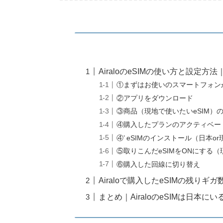
AiraloのeSIMの使い方と設定
①まずはお使いのスマートフォンが
②アプリをダウンロード
③商品（現地で使いたいeSIM）
④購入したプランのアクティベー
④’ eSIMのインストール（日本o
⑤取りこんだeSIMをONにする（
⑥購入した回線に切り替え
Airaloで購入したeSIMの残り
まとめ｜AiraloのeSIMは日