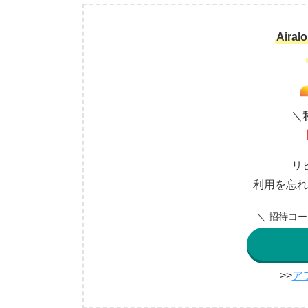
Air
＼
リ
利用を忘れ
＼ 招待コ
>>
ア