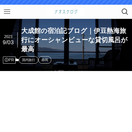
大成館の宿泊記ブログ｜伊豆熱海旅
2023
行にオーシャンビューな貸切風呂が
9/03
最高
PR
国内旅行
静岡