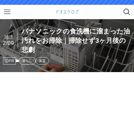
パナソニックの食洗機に溜まった油
2023
汚れをお掃除｜掃除せず3ヶ月後の
2/09
悲劇
PR
暮らし
家電