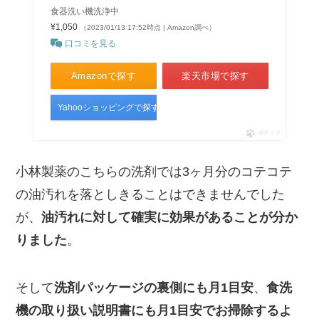
食器洗い機洗浄中
¥1,050
（2023/01/13 17:52時点 | Amazon調べ）
口コミを見る
Amazonで探す
楽天市場で探す
Yahooショッピングで探す
ポチップ
小林製薬のこちらの洗剤では3ヶ月分のコテコテ
の油汚れを落としきることはできませんでした
が、
油汚れに対して確実に効果があることが分か
りました
。
そして
洗剤パッケージの裏側にも月1目安
、
食洗
機の取り扱い説明書にも月1目安でお掃除するよ