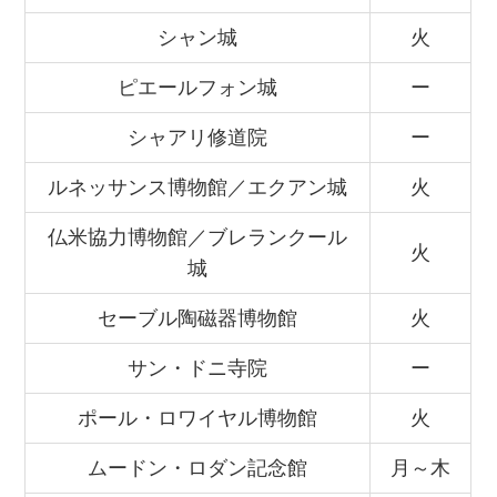
シャン城
火
ピエールフォン城
ー
シャアリ修道院
ー
ルネッサンス博物館／エクアン城
火
仏米協力博物館／ブレランクール
火
城
セーブル陶磁器博物館
火
サン・ドニ寺院
ー
ポール・ロワイヤル博物館
火
ムードン・ロダン記念館
月～木