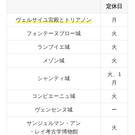
定休日
ヴェルサイユ宮殿とトリアノン
月
フォンテーヌブロー城
火
ランブイエ城
火
メゾン城
火
火、1
シャンティ城
月
コンピエーニュ城
火
ヴェンセンヌ城
ー
サンジェルマン・アン
火
・レイ考古学博物館